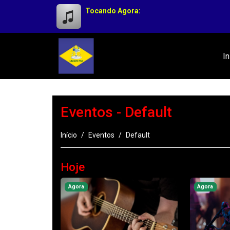
Tocando Agora:
In
Eventos - Default
Início
Eventos
Default
Hoje
Agora
Agora