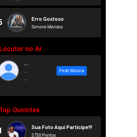
Erro Gostoso
5
Simone Mendes
Locutor no Ar
...
Pedir Música
...
...
Top Ouvintes
Sua Foto Aqui Participe!!!
1
5750 Pontos