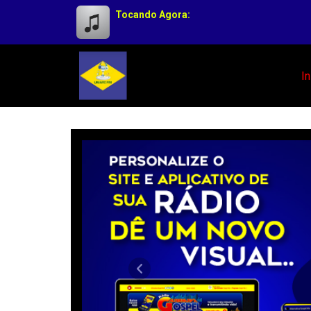
Tocando Agora:
In
Radio Umari Fm- @2023
Anterior