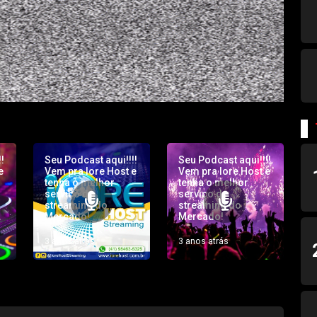
!
Seu Podcast aqui!!!!
Seu Podcast aqui!!!!
e
Vem pra Iore Host e
Vem pra Iore Host e
tenha o melhor
tenha o melhor
serviço de
serviço de
streaming do
streaming do
Mercado!
Mercado!
3 anos atrás
3 anos atrás