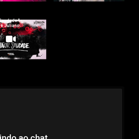
Saudade." -
e Juliano.
ás
indo ao chat