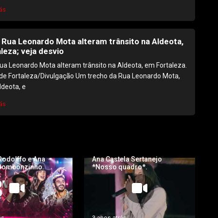
ás
 Rua Leonardo Mota alteram trânsito na Aldeota,
leza; veja desvio
ua Leonardo Mota alteram trânsito na Aldeota, em Fortaleza.
 de Fortaleza/Divulgação Um trecho da Rua Leonardo Mota,
ldeota, e
ás
 Rodolffo e Ana
Ana Castela Sertanejo
 Bombonzinho.
*Nosso quadro*.
ás
3 anos atrás