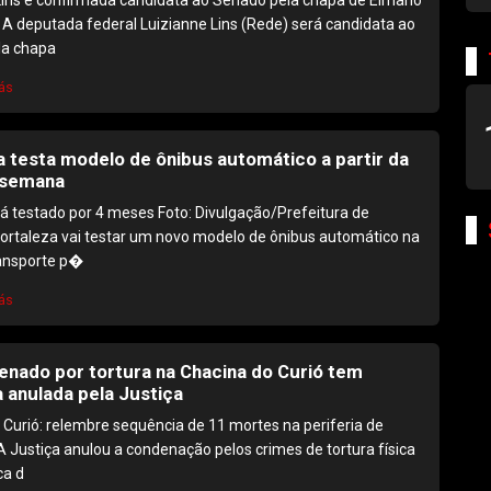
 A deputada federal Luizianne Lins (Rede) será candidata ao
la chapa
ás
a testa modelo de ônibus automático a partir da
 semana
á testado por 4 meses Foto: Divulgação/Prefeitura de
Fortaleza vai testar um novo modelo de ônibus automático na
ransporte p�
ás
nado por tortura na Chacina do Curió tem
 anulada pela Justiça
 Curió: relembre sequência de 11 mortes na periferia de
A Justiça anulou a condenação pelos crimes de tortura física
ca d