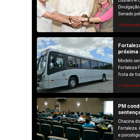
Divulgação
Senado pe
10 horas atr
Fortalez
próxima
Modelo ser
Fortaleza 
frota de t
11 horas atr
PM conde
sentença
Chacina do
Fortaleza. 
e psicológi