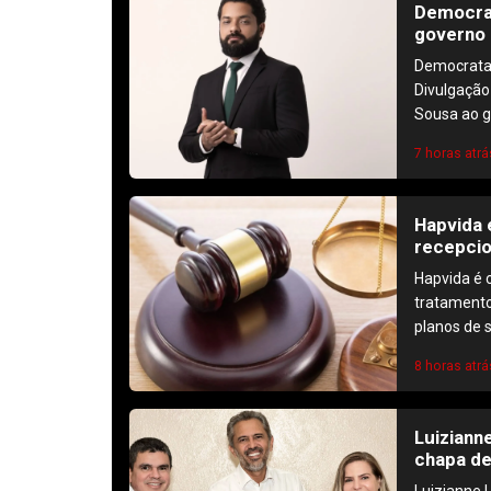
Democrat
governo 
Democrata 
Divulgação
Sousa ao g
7 horas atrá
Hapvida 
recepcio
Hapvida é 
tratamento
planos de 
8 horas atrá
Luiziann
chapa de
Luizianne 