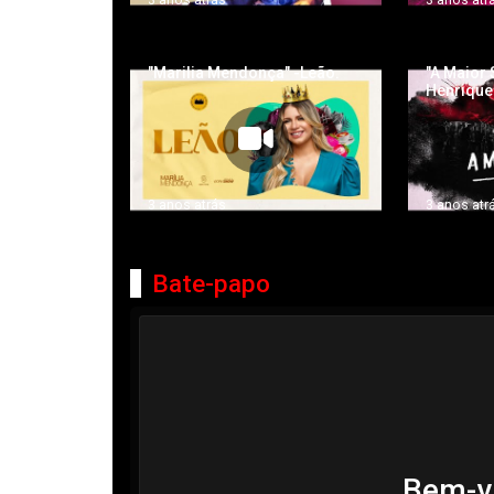
"Marilia Mendonça" -Leão.
"A Maior 
Henrique 
3 anos atrás
3 anos atr
Bate-papo
Bem-v