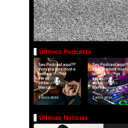
Últimos Podcasts
Seu Podcast aqui!!!!
Seu Podcast aqui!!!
Vem pra Iore Host e
Vem pra Iore Host 
tenha o melhor
tenha o melhor
serviço de
serviço de
streaming do
streaming do
Mercado!
Mercado!
3 anos atrás
3 anos atrás
Últimas Notícias