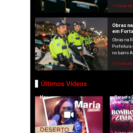
11 horas atr
Obras na
em Forta
Obras na R
Prefeitura
no bairro A
12 horas atr
Últimos Vídeos
Meu
"Israel e
castela"
3 anos atrás
3 anos atr