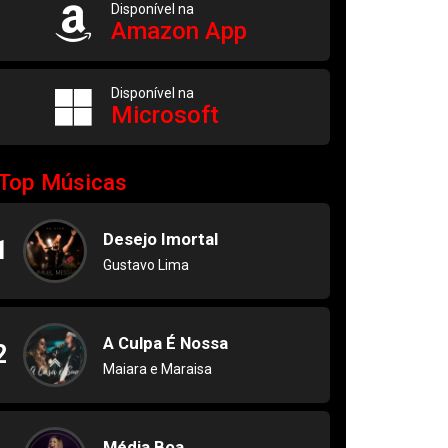
Disponível na
Amazon App
Disponível na
Microsoft
Top Músicas
Desejo Imortal
1
Gustavo Lima
A Culpa É Nossa
2
Maiara e Maraisa
Média Boa